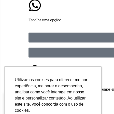
Escolha uma opção:
Ligamos para você
Utilizamos cookies para oferecer melhor
experiência, melhorar o desempenho,
Preencha seus dados abaixo e em breve entraremos e
analisar como você interage em nosso
site e personalizar conteúdo. Ao utilizar
Este site usa cookies para melhorar
este site, você concorda com o uso de
sua experiência. Ao clicar em
cookies.
"Aceitar" você concorda com o uso