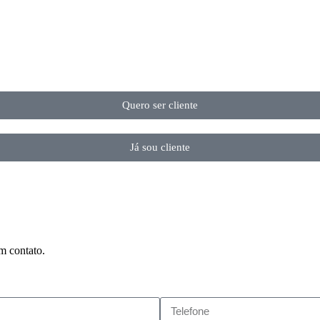
Quero ser cliente
Já sou cliente
m contato.