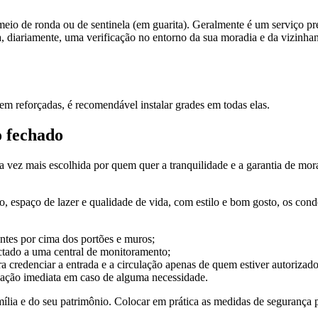
meio de ronda ou de sentinela (em guarita). Geralmente é um serviço pr
, diariamente, uma verificação no entorno da sua moradia e da vizinhan
bem reforçadas, é recomendável instalar grades em todas elas.
 fechado
vez mais escolhida por quem quer a tranquilidade e a garantia de morar
to, espaço de lazer e qualidade de vida, com estilo e bom gosto, os c
tantes por cima dos portões e muros;
ctado a uma central de monitoramento;
 credenciar a entrada e a circulação apenas de quem estiver autorizado
 ação imediata em caso de alguma necessidade.
mília e do seu patrimônio. Colocar em prática as medidas de segurança p