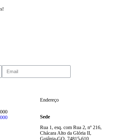
s!
Endereço
3000
Sede
3000
Rua 1, esq. com Rua 2, nº 216,
Chácara Alto da Glória II,
Goiânia-GO, 74815-610