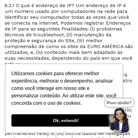
6.2.1 O que é endereço de IP? Um endereço de IP é
um número usado por computadores na rede para
identificar seu computador todas as vezes que você
se conecta na internet. Podemos registrar Endereços
de IP para as seguintes finalidades: (i) problemas
técnicos de troubleshoot, (ii) manutenção da
proteção e segurança do Site, (iii) melhor
compreensão de como os sites da EURO AMÉRICA são
utilizados, e, (iv) conteúdo mais bem adaptado às
suas necessidades, dependendo do país em que você
estiver.
Utilizamos cookies para oferecer melhor
6.2.2 Arquivos de Registro. A EURO AMÉRICA poderá
coletar informações na forma de arquivos de registro
experiência, melhorar o desempenho, analisar
que registram as atividades do site e coletam
como você interage em nosso site e
Este site usa cookies para melhorar sua
estatísticas sobre os hábitos de navegação do
personalizar conteúdo. Ao utilizar este site, você
experiência. Ao clicar em "Aceitar"
usuário. Em geral, esses registros são gerados
você concorda com o uso dos cookies e
concorda com o uso de cookies.
anonimamente e nos ajudam a coletar (entre outras
políticas do site.
coisas) (i) o tipo de navegador e o sistema do usuário;
(ii) informações sobre a sessão do usuário (como seu
Configurações
ACEITAR
Ok, entendi!
URL de origem, a data, hora e quais páginas o
usuário visitou em nosso site e quanto tempo
permaneceu nele); e, (iii) outros dados de navegação