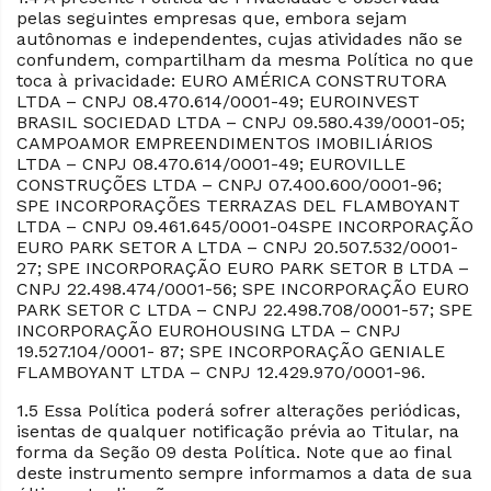
pelas seguintes empresas que, embora sejam
autônomas e independentes, cujas atividades não se
confundem, compartilham da mesma Política no que
toca à privacidade: EURO AMÉRICA CONSTRUTORA
LTDA – CNPJ 08.470.614/0001-49; EUROINVEST
BRASIL SOCIEDAD LTDA – CNPJ 09.580.439/0001-05;
CAMPOAMOR EMPREENDIMENTOS IMOBILIÁRIOS
LTDA – CNPJ 08.470.614/0001-49; EUROVILLE
CONSTRUÇÕES LTDA – CNPJ 07.400.600/0001-96;
SPE INCORPORAÇÕES TERRAZAS DEL FLAMBOYANT
LTDA – CNPJ 09.461.645/0001-04SPE INCORPORAÇÃO
EURO PARK SETOR A LTDA – CNPJ 20.507.532/0001-
27; SPE INCORPORAÇÃO EURO PARK SETOR B LTDA –
CNPJ 22.498.474/0001-56; SPE INCORPORAÇÃO EURO
PARK SETOR C LTDA – CNPJ 22.498.708/0001-57; SPE
INCORPORAÇÃO EUROHOUSING LTDA – CNPJ
19.527.104/0001- 87; SPE INCORPORAÇÃO GENIALE
FLAMBOYANT LTDA – CNPJ 12.429.970/0001-96.
1.5 Essa Política poderá sofrer alterações periódicas,
isentas de qualquer notificação prévia ao Titular, na
forma da Seção 09 desta Política. Note que ao final
deste instrumento sempre informamos a data de sua