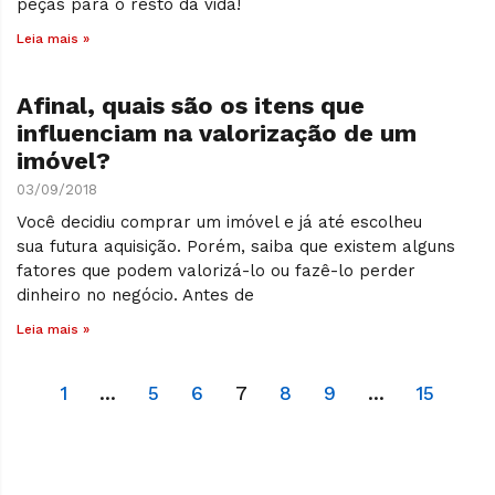
peças para o resto da vida!
Leia mais »
Afinal, quais são os itens que
influenciam na valorização de um
imóvel?
03/09/2018
Você decidiu comprar um imóvel e já até escolheu
sua futura aquisição. Porém, saiba que existem alguns
fatores que podem valorizá-lo ou fazê-lo perder
dinheiro no negócio. Antes de
Leia mais »
1
…
5
6
7
8
9
…
15